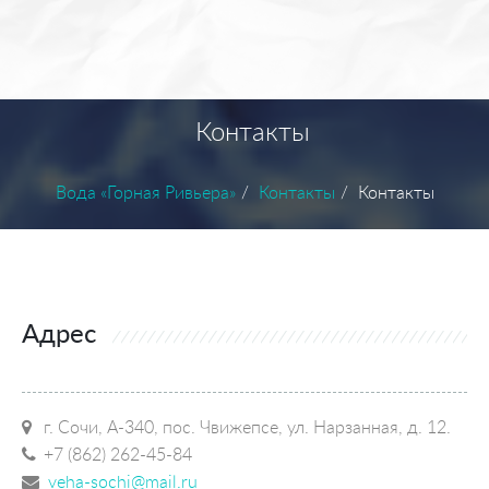
Контакты
Вода «Горная Ривьера»
Контакты
Контакты
Адрес
г. Сочи, А-340, пос. Чвижепсе, ул. Нарзанная, д. 12.
+7 (862) 262-45-84
veha-sochi@mail.ru