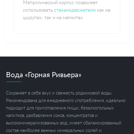
Металлический корпус позволяет
использовать
стаканодержатели
как на
шурупах, так и на магнитах.
Вода «Горная Ривьера»
Сохраняет в себе вкус и свежесть родниковой воды.
Рекомендована для ежедневного употребления, идеально
подходит для приготовления пищи, безалкогольных
напитков, разбавления соков, концентратов и
высокоминерализованных вод, имеет сбалансированный
состав наиболее важных минеральных солей и